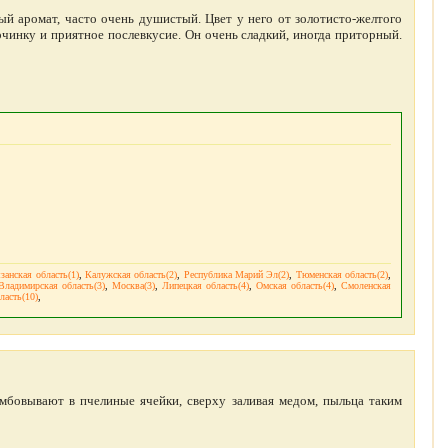
ый аромат, часто очень душистый. Цвет у него от золотисто-желтого
рчинку и приятное послевкусие. Он очень сладкий, иногда приторный.
занская область(1)
,
Калужская область(2)
,
Республика Марий Эл(2)
,
Тюменская область(2)
,
Владимирская область(3)
,
Москва(3)
,
Липецкая область(4)
,
Омская область(4)
,
Смоленская
ласть(10)
,
амбовывают в пчелиные ячейки, сверху заливая медом, пыльца таким