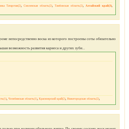
ика Татарстан(2)
,
Смоленская область(2)
,
Тамбовская область(2)
,
Алтайский край(3)
,
 кроме непосредственно воска из которого построены соты обязательно
ьшая возможность развития кариеса и других зубн...
ть(1)
,
Челябинская область(1)
,
Красноярский край(2)
,
Нижегородская область(2)
,
 только при наличии обильного взятка. По своему составу воск может