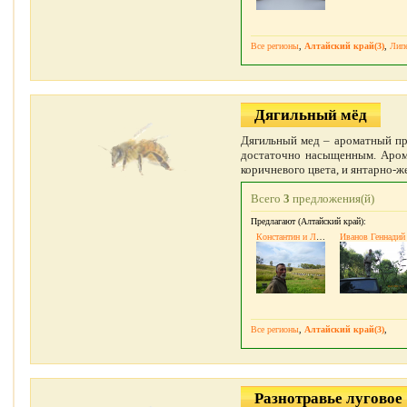
Все регионы
,
Алтайский край(3)
,
Липе
Дягильный мёд
Дягильный мед – ароматный пр
достаточно насыщенным. Арома
коричневого цвета, и янтарно-же
Всего
3
предложения(й)
Предлагают (Алтайский край):
Константин и Людмила Лукаш
Иванов Геннадий
Все регионы
,
Алтайский край(3)
,
Разнотравье луговое