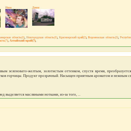
Иван
Денис
амарская область(1)
,
Новгородская область(1)
,
Красноярский край(2)
,
Воронежская область(3)
,
Республи
асть(7)
,
Алтайский край(7)
,
вым зеленовато-желтым, золотистым оттенком, спустя время, преобразуетс
етков горчицы. Продукт прозрачный. Насыщен приятным ароматом и нежным с
д выделяется масляными нотками, из-за того, ...