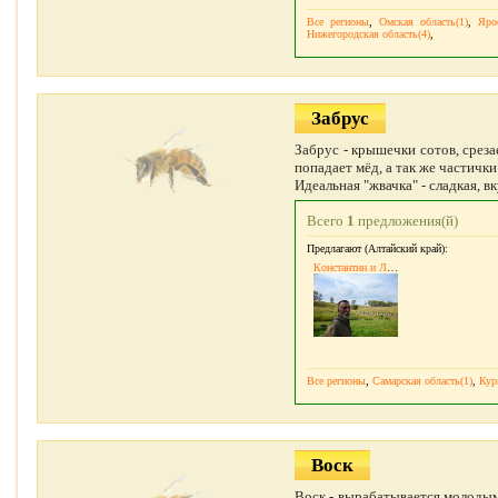
Все регионы
,
Омская область(1)
,
Яро
Нижегородская область(4)
,
Забрус
Забрус - крышечки сотов, среза
попадает мёд, а так же частичк
Идеальная "жвачка" - сладкая, 
Всего
1
предложения(й)
Предлагают (Алтайский край):
Константин и Людмила Лукаш
Все регионы
,
Самарская область(1)
,
Кур
Воск
Воск - вырабатывается молодым