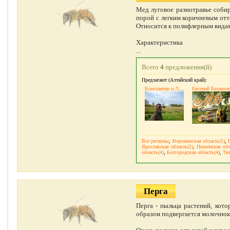
Мед луговое разнотравье собир
порой с легким коричневым отт
Относится к полифлерным видам
Характеристика
...
Всего
4
предложения(й)
Предлагают (Алтайский край):
Константин и Людмила Лукаш
Евгений Балашов
Все регионы
,
Воронежская область(1)
,
Ярославская область(2)
,
Пензенская обл
область(4)
,
Белгородская область(4)
,
Тве
Перга
Перга - пыльца растений, кот
образом подвергается молочно