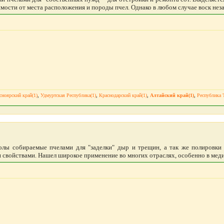
имости от места расположения и породы пчел. Однако в любом случае воск нез
сноярский край(1)
,
Удмуртская Республика(1)
,
Краснодарский край(1)
,
Алтайский край(1)
,
Республика Т
олы собираемые пчелами для "заделки" дыр и трещин, а так же полировки 
свойствами. Нашел широкое применение во многих отраслях, особенно в медиц