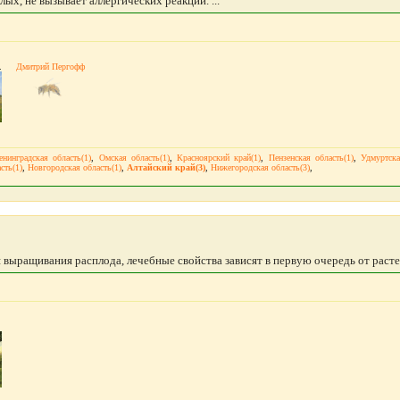
лых, не вызывает аллергических реакций. ...
 Лукаш
Дмитрий Пергофф
енинградская область(1)
,
Омская область(1)
,
Красноярский край(1)
,
Пензенская область(1)
,
Удмуртска
сть(1)
,
Новгородская область(1)
,
Алтайский край(3)
,
Нижегородская область(3)
,
выращивания расплода, лечебные свойства зависят в первую очередь от растен