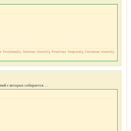
я Республика(1)
,
Псковская область(1)
,
Республика Татарстан(1)
,
Смоленская область(1)
,
ий с которых собирается. ...