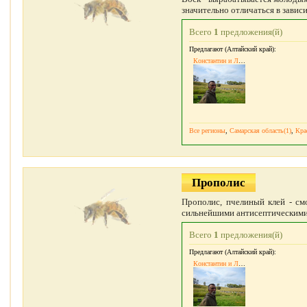
значительно отличаться в завис
Всего
1
предложения(й)
Предлагают (Алтайский край):
Константин и Людмила Лукаш
Все регионы
,
Самарская область(1)
,
Кра
Прополис
Прополис, пчелиный клей - см
сильнейшими антисептическими 
Всего
1
предложения(й)
Предлагают (Алтайский край):
Константин и Людмила Лукаш