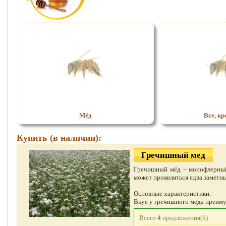
Мёд
Все, кр
Купить (в наличии):
Гречишный мед
Гречишный мёд – монофлерный 
может проявляться едва заметн
Основные характеристики:
Вкус у гречишного меда преиму
Всего
4
предложения(й)