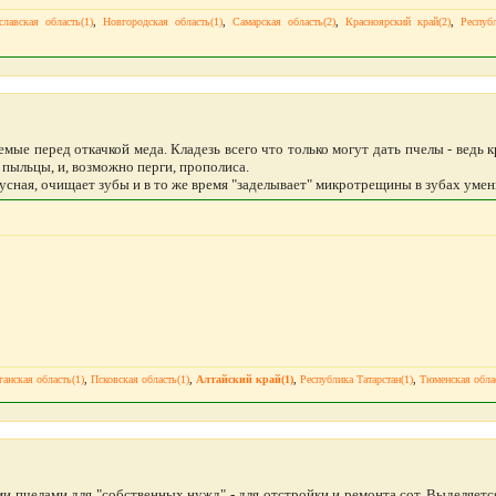
славская область(1)
,
Новгородская область(1)
,
Самарская область(2)
,
Красноярский край(2)
,
Республ
емые перед откачкой меда. Кладезь всего что только могут дать пчелы - ведь
и пыльцы, и, возможно перги, прополиса.
вкусная, очищает зубы и в то же время "заделывает" микротрещины в зубах умен
ганская область(1)
,
Псковская область(1)
,
Алтайский край(1)
,
Республика Татарстан(1)
,
Тюменская облас
и пчелами для "собственных нужд" - для отстройки и ремонта сот. Выделяется