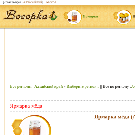
регион:выбран
• Алтайский край
|
[Выбрать]
Ярмарка
П
Все регионы
|
Алтайский край
»
Выберите регион...
|| Все по региону :
Ал
Ярмарка мёда
Ярмарка мёда (