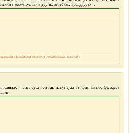
аменим в косметологии и других лечебных процедурах....
атарстан(1)
,
Московская область(1)
,
Нижегородская область(3)
,
пчелиных ячеек перед тем как матка туда отложит яичко. Обладает
ине....