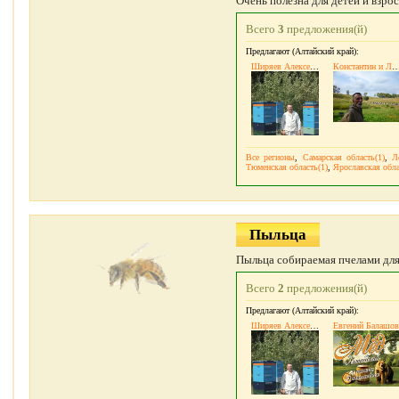
Очень полезна для детей и взрос
Всего
3
предложения(й)
Предлагают (Алтайский край):
Ширяев Алексей Васильевич
Константин и Людмила
Все регионы
,
Самарская область(1)
,
Л
Тюменская область(1)
,
Ярославская обла
Пыльца
Пыльца собираемая пчелами для 
Всего
2
предложения(й)
Предлагают (Алтайский край):
Ширяев Алексей Васильевич
Евгений Балашов