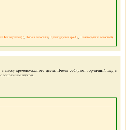
ка Башкортостан(3)
,
Омская область(3)
,
Краснодарский край(3)
,
Нижегородская область(3)
,
я в массу кремово-желтого цвета. Пчелы собирают горчичный мед с
воеобразным вкусом.