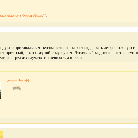
цкая область(4)
,
Омская область(4)
,
одукт с оригинальным вкусом, который может содержать легкую нежную гор
т приятный, пряно-жгучий с мускусом. Дягильный мед относится к темным
лтого, в редких случаях, с зеленоватым оттенко...
Дмитрий Пергофф