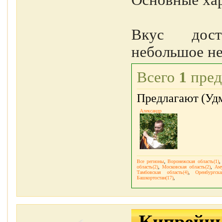
Основные хар
Вкус дост
небольшое не
Всего
1
пред
Предлагают (Удм
Александр
Все регионы
,
Воронежская область(1)
область(2)
,
Московская область(2)
,
Аму
Тамбовская область(4)
,
Оренбургска
Башкортостан(17)
,
Кипрейн