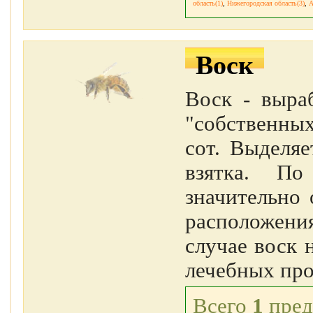
область(1)
,
Нижегородская область(3)
,
А
Воск
Воск - выра
"собственных
сот. Выделяе
взятка. П
значительно 
расположени
случае воск 
лечебных про
Всего
1
пред