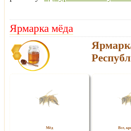
Ярмарка мёда
Ярмар
Республ
Мёд
Все, кр