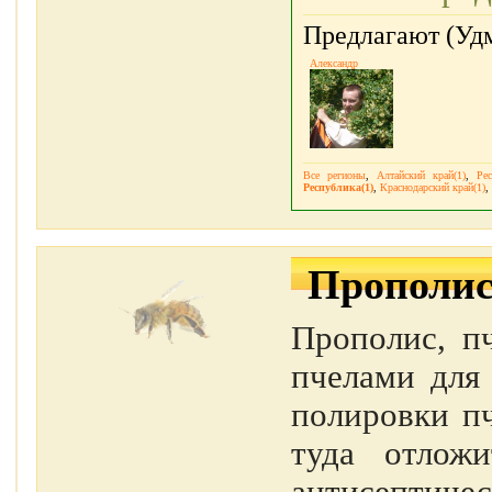
Предлагают (Удм
Александр
Все регионы
,
Алтайский край(1)
,
Рес
Республика(1)
,
Краснодарский край(1)
,
Прополи
Прополис, п
пчелами для 
полировки пч
туда отлож