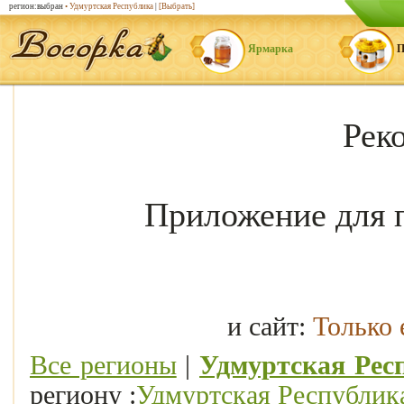
регион:выбран
• Удмуртская Республика
|
[Выбрать]
Ярмарка
П
Рек
Приложение для 
и сайт:
Только
Все регионы
|
Удмуртская Рес
региону :
Удмуртская Республик