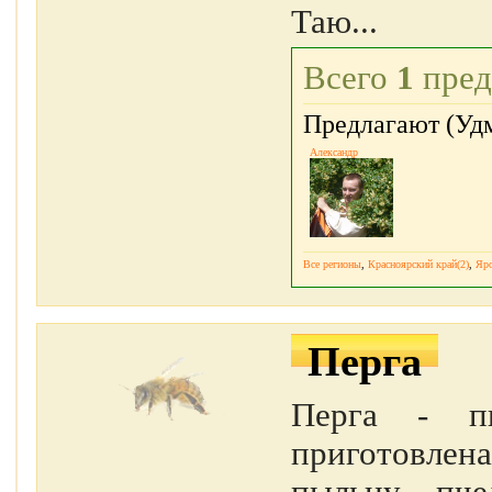
Таю...
Всего
1
пред
Предлагают (Удм
Александр
Все регионы
,
Красноярский край(2)
,
Яро
Перга
Перга - пы
приготовлен