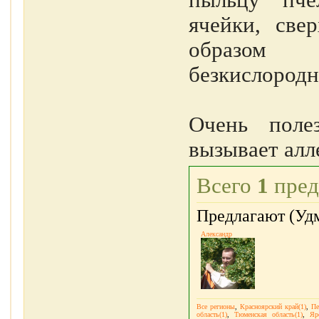
пыльцу пче
ячейки, све
образом п
безкислород
Очень поле
вызывает алле
Всего
1
пред
Предлагают (Удм
Александр
Все регионы
,
Красноярский край(1)
,
Пе
область(1)
,
Тюменская область(1)
,
Яр