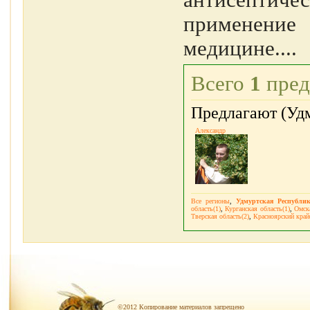
антисептиче
применение 
медицине....
Всего
1
пред
Предлагают (Удм
Александр
Все регионы
,
Удмуртская Республик
область(1)
,
Курганская область(1)
,
Омска
Тверская область(2)
,
Красноярский край
©2012 Копирование материалов запрещено