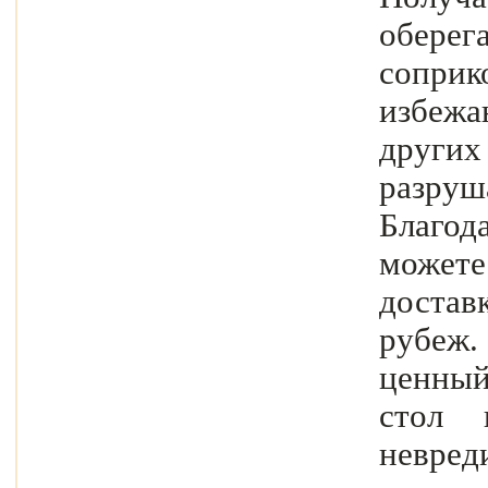
оберег
соприк
избеж
друг
разру
Благо
может
достав
рубеж
ценны
стол 
невред