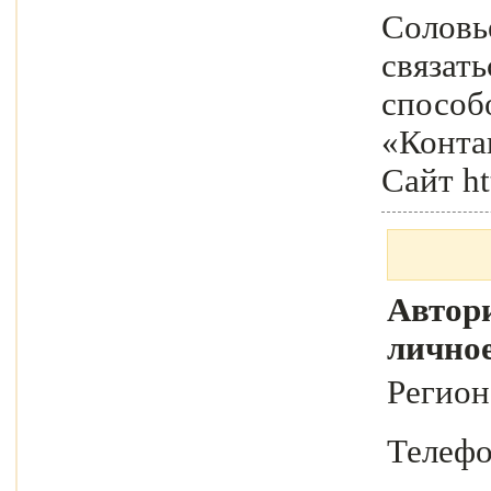
Солов
связат
способо
«Конта
Сайт ht
Автори
лично
Регио
Телеф