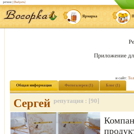
регион:|
[Выбрать]
Ярмарка
П
Р
Приложение дл
и сайт:
Тол
Общая информация
Фотогалерея (1)
Блог (1)
Сергей
репутация : [90]
Компан
продук