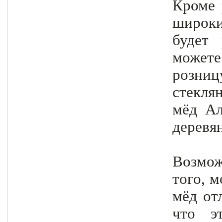
Кроме 
широк
будет
можете
розниц
стекля
мёд Ал
деревя
Возмож
того, 
мёд от
что э