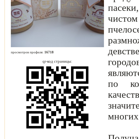
пасеки
чистом
пчелос
разм
девств
просмотров профиля:
16718
городо
qr-код страницы:
являют
по ко
качес
значи
многих
Получ