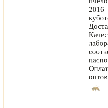
пчело
2016
кубот
Дост
Каче
лабо
соотв
паспо
Оплат
оптов