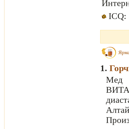
Интерн
ICQ:
Ярма
1.
Горч
Ме
ВИТ
диаст
Алт
Произ