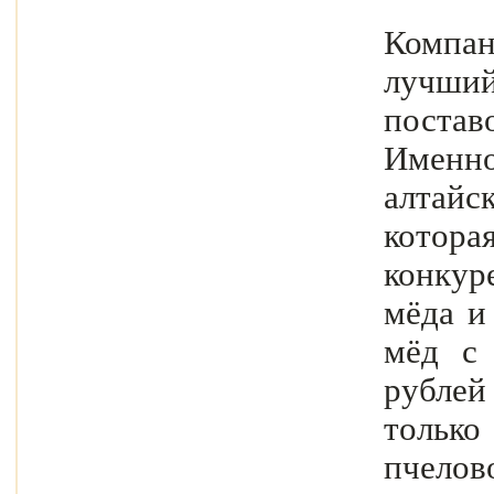
Компа
лучши
постав
Именн
алтайс
котор
конкур
мёда и
мёд с 
рублей
тольк
пчелов