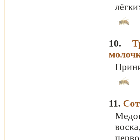
лёгки
10.
Т
молочк
Прини
11.
Сот
Мед
воска
перв