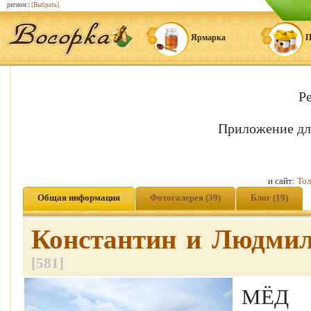
регион:|
[Выбрать]
Ярмарка
П
Р
Приложение дл
и сайт:
Тол
Общая информация
Фотогалерея (39)
Блог (19)
Константин и Людми
[581]
МЁД п