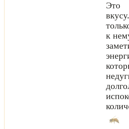
Это 
вкусу
тольк
к нем
замет
энер
котор
нед
долг
испо
колич