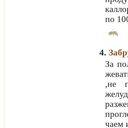
калло
по 100
4.
Забр
За по
жеват
,не г
желуд
разже
прогл
чаем 