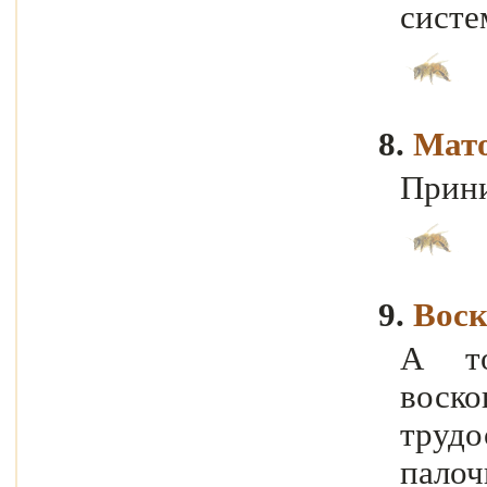
систе
8.
Мато
Прини
9.
Воск
А то
вос
труд
пало