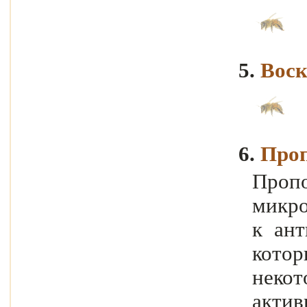
5.
Вос
6.
Про
Пропо
микро
к ант
котор
некот
акт