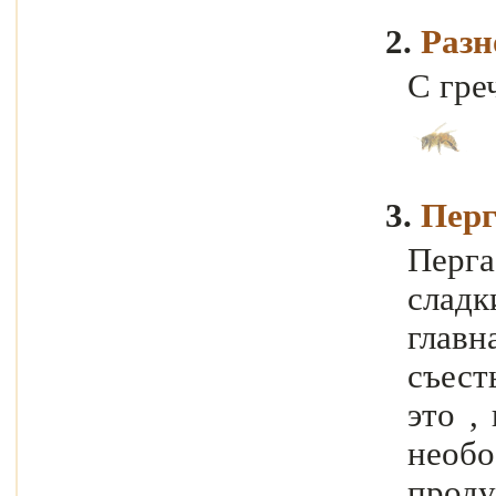
2.
Разн
С гре
3.
Перг
Перга
сладк
главн
съест
это ,
необ
проду