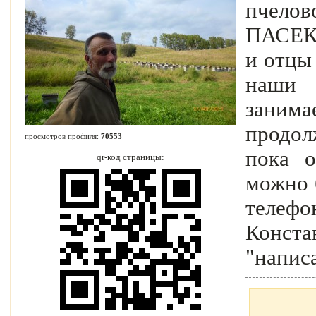
пчелово
ПАСЕК
и отцы
наши 
занима
продол
просмотров профиля:
70553
пока о
qr-код страницы:
можно 
телефо
Конста
"напис