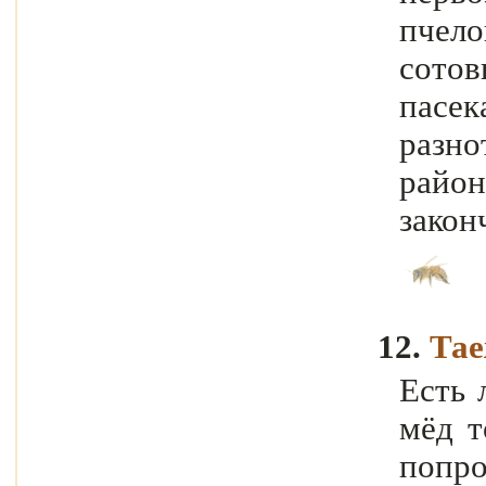
пчел
сото
пасек
разно
район
закон
12.
Та
Есть 
мёд т
попр