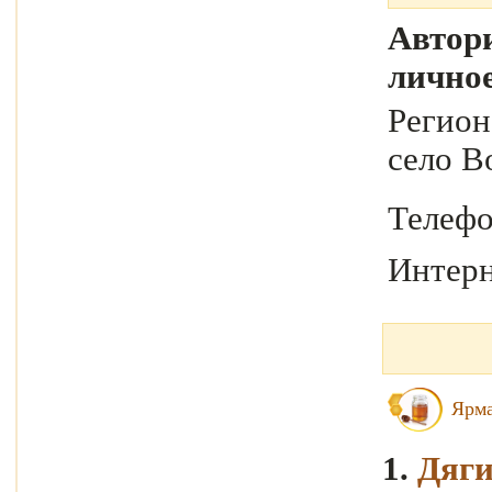
Автори
лично
Регио
село В
Телеф
Интерн
Ярма
1.
Дяг