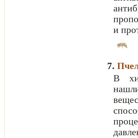
антиб
пропо
и про
7.
Пче
В хи
нашл
вещес
спос
проц
давле