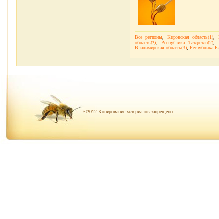
Все регионы
,
Кировская область(1)
,
область(2)
,
Республика Татарстан(2)
,
Владимирская область(3)
,
Республика Ба
©2012 Копирование материалов запрещено