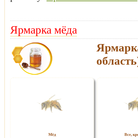
Ярмарка мёда
Ярмар
область
Мёд
Все, кр