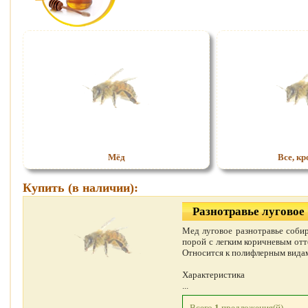
Мёд
Все, кр
Купить (в наличии):
Разнотравье луговое
Мед луговое разнотравье собир
порой с легким коричневым отт
Относится к полифлерным видам
Характеристика
...
Всего
1
предложения(й)