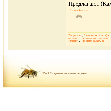
Предлагают (Кал
Андрей Коваленко
Все регионы
,
Саратовская область(1)
,
область(3)
,
Нижегородская область(3)
область(4)
,
Пензенская область(8)
,
©2012 Копирование материалов запрещено