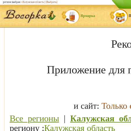
регион:выбран
• Калужская область
|
[Выбрать]
Ярмарка
П
Рек
Приложение для 
и сайт:
Только
Все регионы
|
Калужская обл
региону :
Калужская область