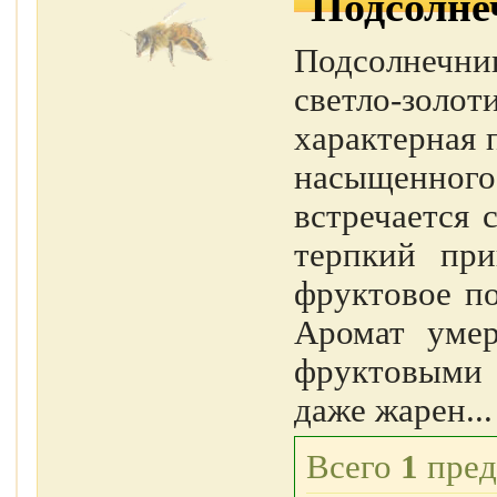
Подсолне
Подсолнечн
светло-золот
характерная 
насыщенног
встречается 
терпкий при
фруктовое по
Аромат уме
фруктовыми 
даже жарен...
Всего
1
пред