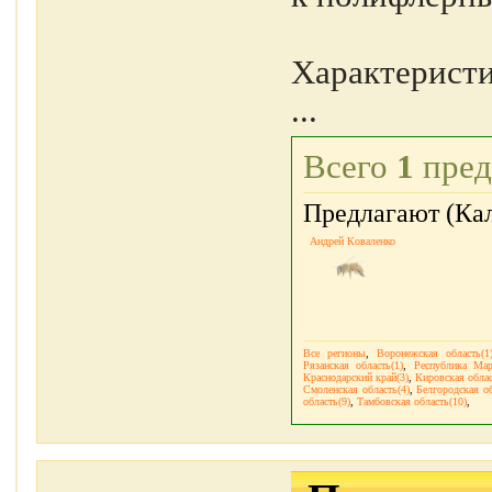
Характерист
...
Всего
1
пред
Предлагают (Кал
Андрей Коваленко
Все регионы
,
Воронежская область(1
Рязанская область(1)
,
Республика Ма
Краснодарский край(3)
,
Кировская облас
Смоленская область(4)
,
Белгородская об
область(9)
,
Тамбовская область(10)
,