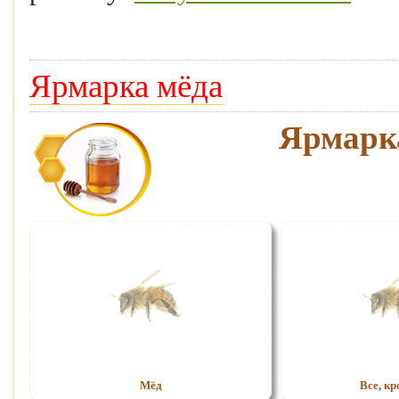
Ярмарка мёда
Ярмарка
Мёд
Все, кр