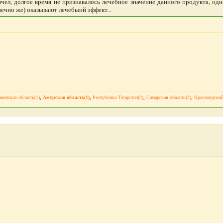
чел, долгое время не признавалось лечебное значение данного продукта, одн
ечно же) оказывают лечебынй эффект...
менская область(1)
,
Амурская область(1)
,
Республика Татарстан(2)
,
Самарская область(2)
,
Красноярский