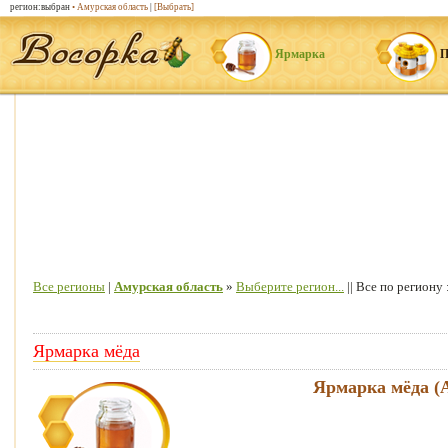
регион:выбран
• Амурская область
|
[Выбрать]
Ярмарка
П
Все регионы
|
Амурская область
»
Выберите регион...
|| Все по региону 
Ярмарка мёда
Ярмарка мёда (