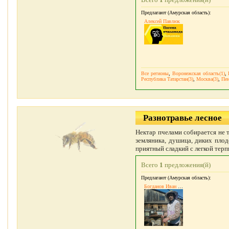
Предлагают (Амурская область):
Алексей Павлюк
Все регионы
,
Воронежская область(1)
,
Республика Татарстан(3)
,
Москва(3)
,
Пен
Разнотравье лесное
Нектар пчелами собирается не то
земляника, душица, диких плод
приятный сладкий с легкой терп
Всего
1
предложения(й)
Предлагают (Амурская область):
Богданов Иван Алексеевич