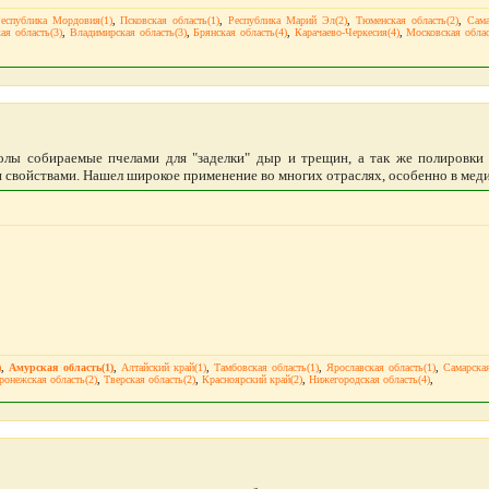
еспублика Мордовия(1)
,
Псковская область(1)
,
Республика Марий Эл(2)
,
Тюменская область(2)
,
Сама
ая область(3)
,
Владимирская область(3)
,
Брянская область(4)
,
Карачаево-Черкесия(4)
,
Московская облас
олы собираемые пчелами для "заделки" дыр и трещин, а так же полировки 
свойствами. Нашел широкое применение во многих отраслях, особенно в медиц
)
,
Амурская область(1)
,
Алтайский край(1)
,
Тамбовская область(1)
,
Ярославская область(1)
,
Самарская
ронежская область(2)
,
Тверская область(2)
,
Красноярский край(2)
,
Нижегородская область(4)
,