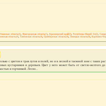
Псковская область(1)
,
Новгородская область(1)
,
Красноярский край(2)
,
Республика Марий Эл(2)
,
Самар
зенская область(4)
,
Тамбовская область(4)
,
Оренбургская область(4)
,
Липецкая область(4)
,
Карачаево-Чер
лько с цветов и трав лугов и полей, но и в лесной и таежной зоне с таких ра
овых кустарников и деревьев. Цвет у него может быть от светло-желтого до 
костью и горчинкой. Лесно...