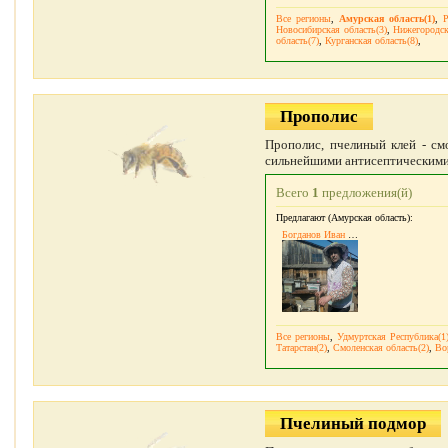
Все регионы
,
Амурская область(1)
,
Р
Новосибирская область(3)
,
Нижегородск
область(7)
,
Курганская область(8)
,
Прополис
Прополис, пчелиный клей - см
сильнейшими антисептическими 
Всего
1
предложения(й)
Предлагают (Амурская область):
Богданов Иван Алексеевич
Все регионы
,
Удмуртская Республика(1
Татарстан(2)
,
Смоленская область(2)
,
Во
Пчелиный подмор