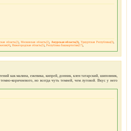
ская область(2)
,
Московская область(2)
,
Амурская область(3)
,
Удмуртская Республика(3)
,
кесия(4)
,
Нижегородская область(5)
,
Республика Башкортостан(17)
,
стений как малина, ежевика, кипрей, донник, клен татарский, шиповник,
темно-коричневого, но всегда чуть темней, чем луговой. Вкус у него