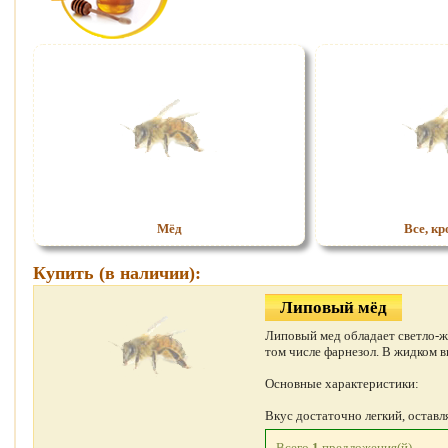
Мёд
Все, кр
Купить (в наличии):
Липовый мёд
Липовый мед обладает светло-ж
том числе фарнезол. В жидком в
Основные характеристики:
Вкус достаточно легкий, остав
Всего
1
предложения(й)