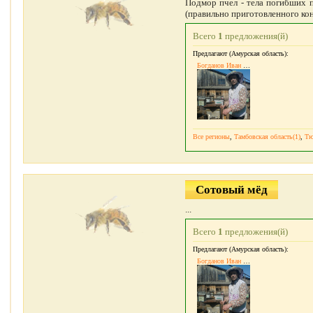
Подмор пчел - тела погибших п
(правильно приготовленного кон
Всего
1
предложения(й)
Предлагают (Амурская область):
Богданов Иван Алексеевич
Все регионы
,
Тамбовская область(1)
,
Тю
Сотовый мёд
...
Всего
1
предложения(й)
Предлагают (Амурская область):
Богданов Иван Алексеевич