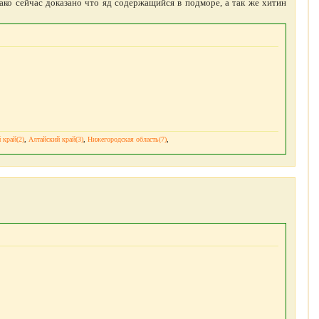
ако сейчас доказано что яд содержащийся в подморе, а так же хитин
 край(2)
,
Алтайский край(3)
,
Нижегородская область(7)
,