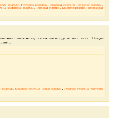
рская область(2)
,
Республика Татарстан(2)
,
Иркутская область(2)
,
Ивановская область(2)
,
ть(5)
,
Челябинская область(6)
,
Пензенская область(6)
,
Красноярский край(6)
,
Воронежская
пчелиных ячеек перед тем как матка туда отложит яичко. Обладает
ине....
 область(1)
,
Курганская область(1)
,
Омская область(1)
,
Тюменская область(2)
,
Республика