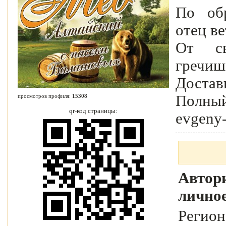
По обр
отец в
От св
гречиш
Достав
Полный
просмотров профиля:
15308
qr-код страницы:
evgeny
Автори
лично
Регио