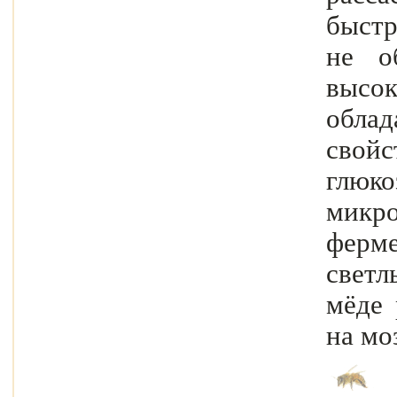
быстр
не о
высо
обл
свойс
глюк
мик
ферм
светл
мёде 
на мо