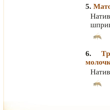
5.
Мато
Натив
шприц
6.
Тр
молочк
Натив