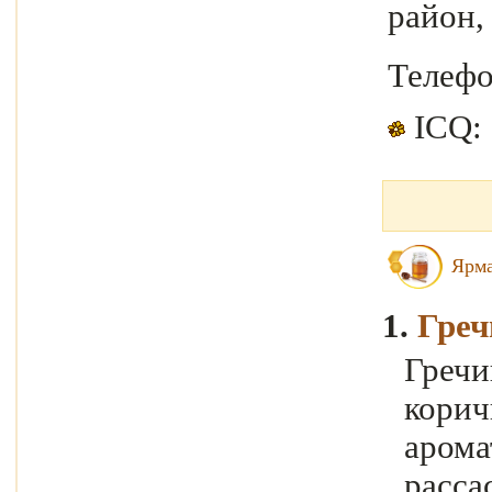
район,
Телеф
ICQ:
Ярма
1.
Гре
Гречи
кори
аром
расса