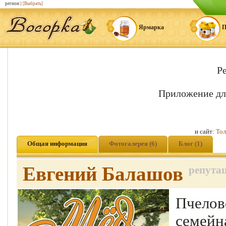
регион:|
[Выбрать]
Ярмарка
П
Р
Приложение дл
и сайт:
Тол
Общая информация
Фотогалерея (6)
Блог (1)
Евгений Балашов
репутац
Пчелов
семейн