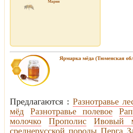
Мария
Ярмарка мёда (Тюменская об
Предлагаются :
Разнотравье ле
мёд
Разнотравье полевое
Ра
молочко
Прополис
Ивовый 
среднерусской породы
Перга
З