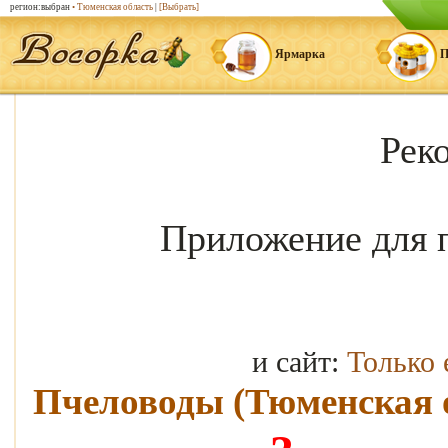
регион:выбран
• Тюменская область
|
[Выбрать]
Ярмарка
П
Рек
Приложение для 
и сайт:
Только
Пчеловоды (Тюменская 