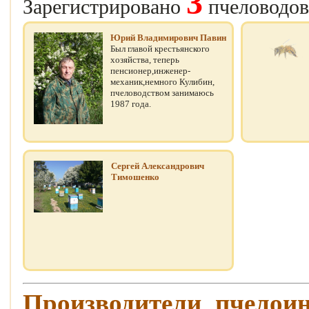
3
Зарегистрировано
пчеловодов
Юрий Владимирович Павин
Был главой крестьянского
хозяйства, теперь
пенсионер,инженер-
механик,немного Кулибин,
пчеловодством занимаюсь
1987 года.
Сергей Александрович
Тимошенко
Производители пчелои