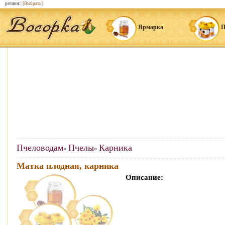
регион:|
[Выбрать]
Ярмарка
П
Пчеловодам
Пчелы
Карника
»
»
Матка плодная, карника
Описание: