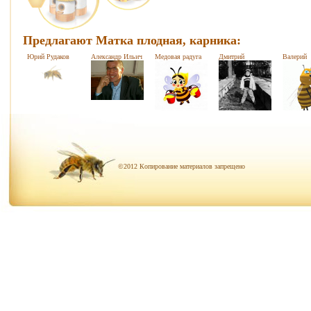
Предлагают Матка плодная, карника:
Юрий Рудаков
Александр Ильич
Медовая радуга
Дмитрий
Валерий
©2012 Копирование материалов запрещено