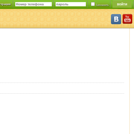
страция
Запомнить