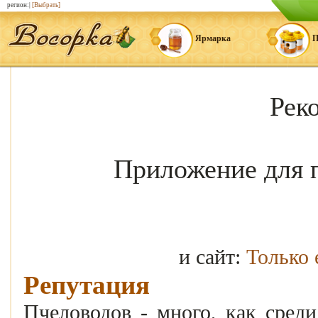
регион:|
[Выбрать]
Ярмарка
П
Рек
Приложение для 
и сайт:
Только
Репутация
Пчеловодов - много, как среди