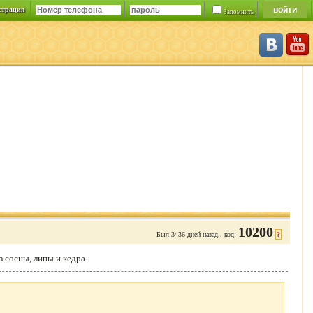
страция
Запомнить
10200
Был 3436 дней назад., код:
?
 сосны, липы и кедра.