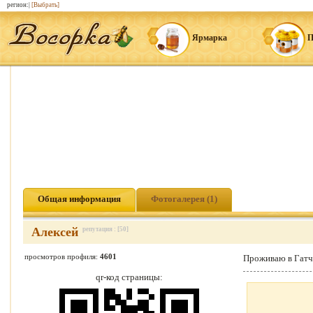
регион:|
[Выбрать]
Ярмарка
П
Общая информация
Фотогалерея (1)
Алексей
репутация : [50]
просмотров профиля:
4601
Проживаю в Гатчи
qr-код страницы: