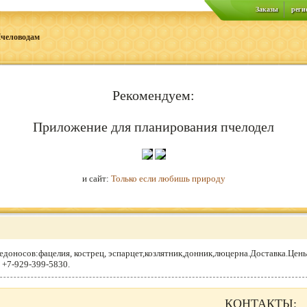
Заказы
реги
человодам
Рекомендуем:
Приложение для планирования пчелодел
и сайт:
Только если любишь природу
доносов:фацелия, кострец, эспарцет,козлятник,донник,люцерна.Доставка.Цены 
 +7-929-399-5830.
КОНТАКТЫ: