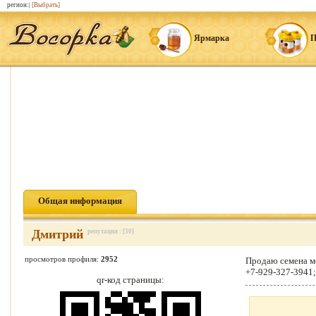
регион:|
[Выбрать]
Ярмарка
П
Общая информация
Дмитрий
репутация : [30]
просмотров профиля:
2952
Продаю семена ме
+7-929-327-3941;
qr-код страницы: