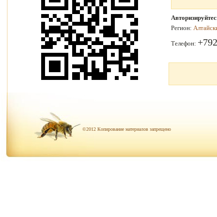
Авторизируйтес
Регион:
Алтайск
+79
Телефон:
©2012 Копирование материалов запрещено