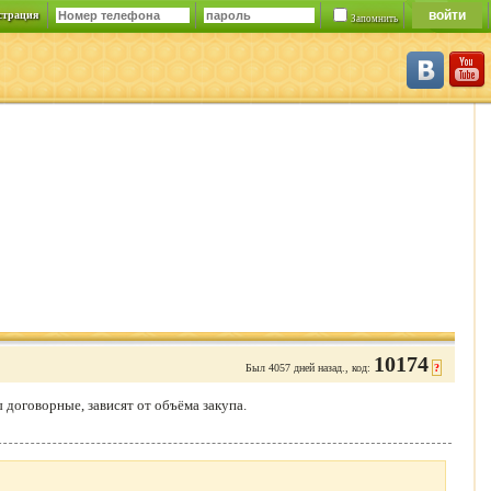
страция
Запомнить
10174
Был 4057 дней назад., код:
?
договорные, зависят от объёма закупа.