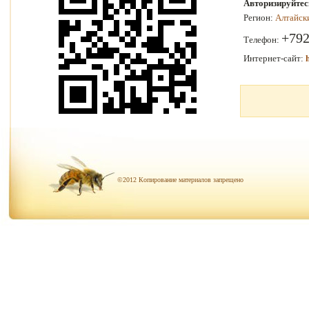
Авторизируйтес
Регион:
Алтайск
+792
Телефон:
Интернет-сайт:
©2012 Копирование материалов запрещено