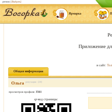
регион:|
[Выбрать]
Ярмарка
П
Р
Приложение дл
и сайт:
Тол
Общая информация
Ольга
репутация : [20]
просмотров профиля:
3561
qr-код страницы: