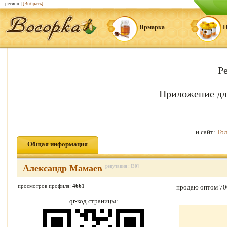
регион:|
[Выбрать]
Ярмарка
П
Р
Приложение дл
и сайт:
Тол
Общая информация
Александр Мамаев
репутация : [30]
просмотров профиля:
4661
продаю оптом 700 
qr-код страницы: