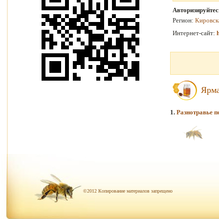
Авторизируйтес
Регион:
Кировск
Интернет-сайт:
Ярма
1.
Разнотравье п
©2012 Копирование материалов запрещено