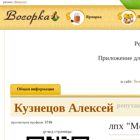
регион:|
[Выбрать]
Ярмарка
П
Р
Приложение дл
и сайт:
Тол
Общая информация
Кузнецов Алексей
репутац
просмотров профиля:
5716
лпх "М
qr-код страницы: