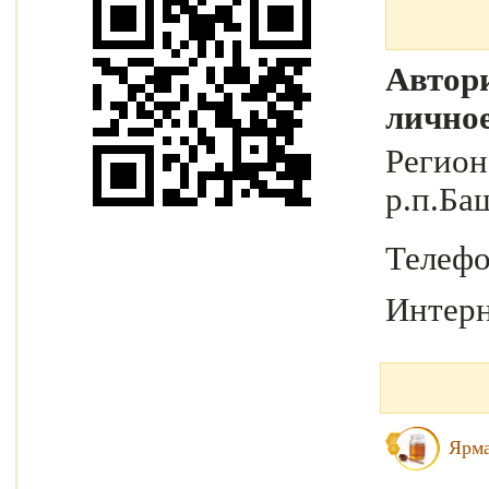
Автори
лично
Регио
р.п.Ба
Телеф
Интерн
Ярма