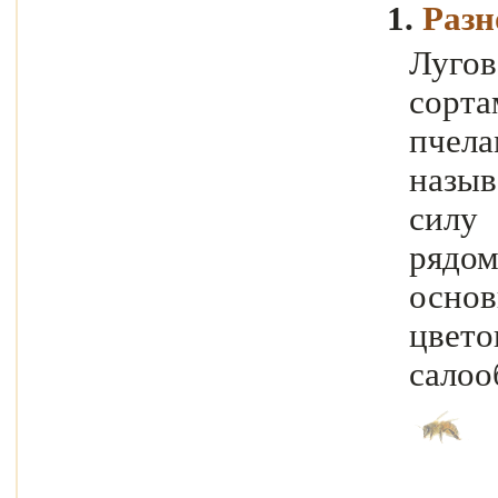
1.
Разн
Луго
сорт
пчела
назыв
силу 
рядо
осно
цвето
салоо