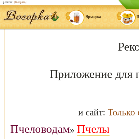
регион:|
[Выбрать]
Ярмарка
П
Рек
Приложение для 
и сайт:
Только
Пчеловодам
Пчелы
»