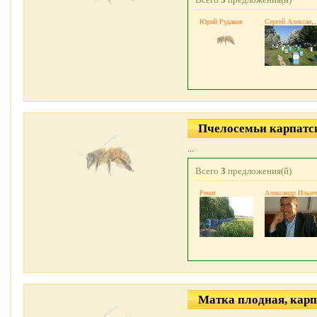
Юрий Рудаков
Сергей Александрович Тим
Пчелосемьи карпатс
...
Всего
3
предложения(й)
Ренат
Александр Ильич
Матка плодная, кар