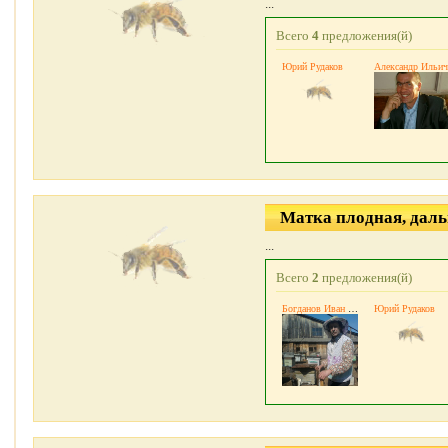
...
Всего
4
предложения(й)
Юрий Рудаков
Александр Ильич
Матка плодная, дал
...
Всего
2
предложения(й)
Богданов Иван Алексеевич
Юрий Рудаков