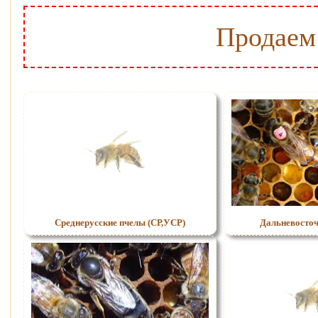
Продаем 
Среднерусские пчелы (СР,УСР)
Дальневосточ