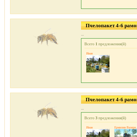
Пчелопакет 4-6 рамо
...
Всего
1
предложения(й)
Иван
Пчелопакет 4-6 рамо
...
Всего
3
предложения(й)
Иван
Ермилин В