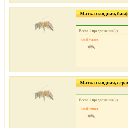
Матка плодная, бак
...
Всего
1
предложения(й)
Юрий Рудаков
Матка плодная, сера
...
Всего
1
предложения(й)
Юрий Рудаков