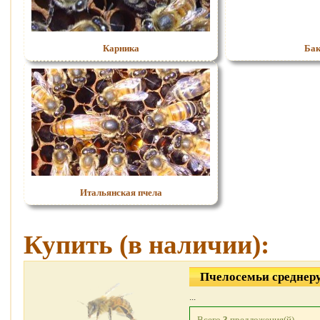
Карника
Бак
Итальянская пчела
Купить (в наличии):
Пчелосемьи среднер
...
Всего
3
предложения(й)