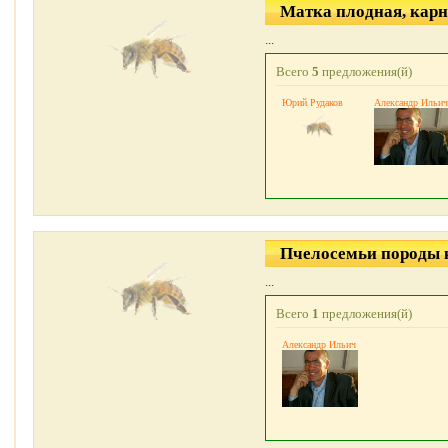
Матка плодная, кар
...
Всего
5
предложения(й)
Юрий Рудаков
Александр Ильич
Пчелосемьи породы 
...
Всего
1
предложения(й)
Александр Ильич