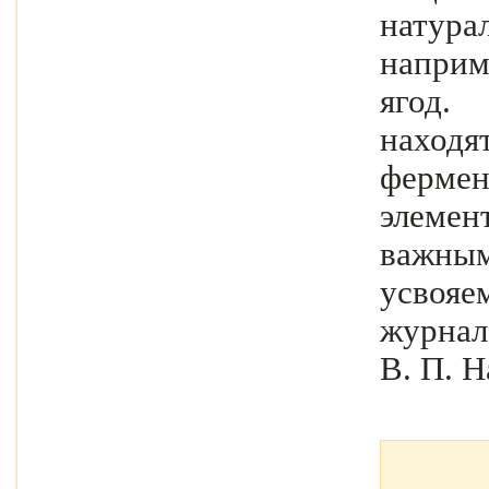
нату
напри
ягод.
находя
ферм
элеме
важны
усвоя
журнал
В. П. Н