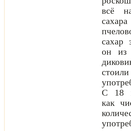
роскош
всё н
саха
пчело
сахар 
он из 
диков
стоил
употр
С 18 
как чи
колич
употр