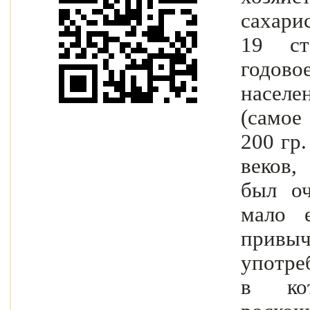
сахар
19 ст
годов
насел
(самое
200 г
веков,
был о
мало 
привы
употре
в ко