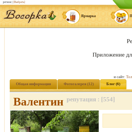
регион:|
[Выбрать]
Ярмарка
П
Р
Приложение дл
и сайт:
Тол
Общая информация
Фотогалерея (12)
Блог (6)
Валентин
репутация : [554]