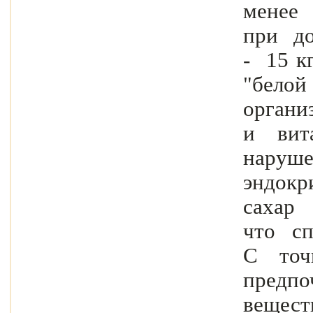
менее
при до
- 15 к
"белой
органи
и вит
нару
эндок
сахар
что с
С точ
предпо
вещес