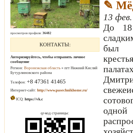
✎
Мё
13 фев.
До 18
просмотров профиля:
36482
сладки
КОНТАКТЫ:
был 
кресть
Авторизируйтесь, чтобы отправить личное
сообщение
палат
Регион:
Воронежская область
» пгт Нижний Кисляй
Бутурлиновского района
Дмитр
+8 47361 41465
Телефон:
свеже
Интернет-сайт:
http://www.pasechnikhome.ru/
сотово
ICQ:
https://vk.c
одно
qr-код страницы:
расп
хозяй