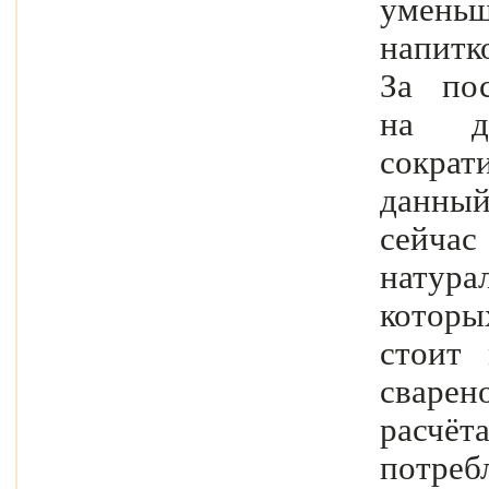
умень
напитк
За по
на д
сократ
данный
сейч
натура
которы
стоит
сваре
расч
потреб