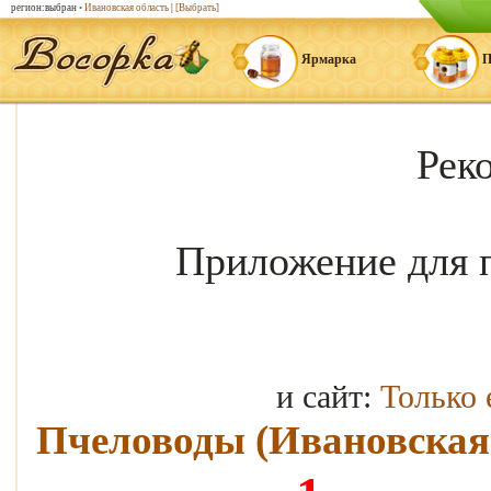
регион:выбран
• Ивановская область
|
[Выбрать]
Ярмарка
П
Рек
Приложение для 
и сайт:
Только
Пчеловоды (Ивановская